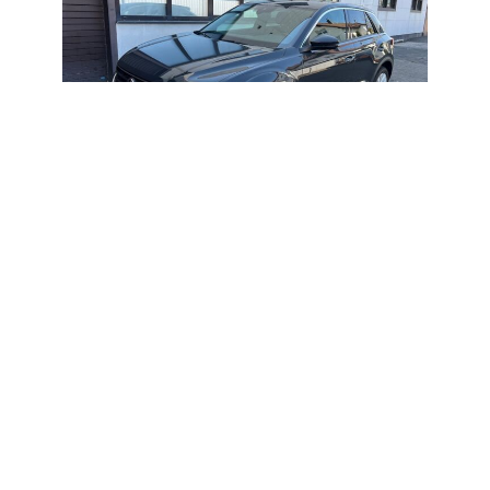
ZURÜCK
VORWÄRTS
BESCHREIBUNG
Lackierung : Urano-Grau / Polster : Sportsitze Stoff
schwarz
ABS-Bordcomputer-Fahrer–Beifahrer–Seiten–Kopf-
Airbag`s-Color-Drehzahlmesser-ASR-17“ ALU-