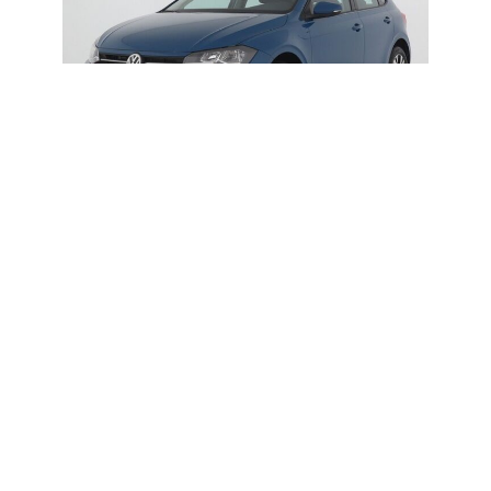
ZURÜCK
VORWÄRTS
BESCHREIBUNG
Lackierung : Dark Petrolblau Polster : Stoff schwarz
ABS-Bordcomputer-Fahrer–Beifahrer–Seiten–
Airbag`s-Color-Drehzahlmesser-ASR-elektr. FH-
ALU-Felgen-ESP-Klimaanlage-Kopfstützen v. und
h.-Heckscheibenwischer-elektr. Außenspiegel