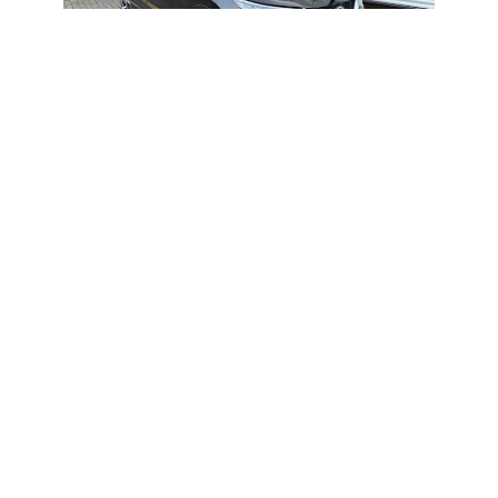
ZURÜCK
VORWÄRTS
BESCHREIBUNG
Lackierung : schwarz-metallic / Polster : Teilleder
schwarz / Komfortsitze mit Lordosenstütze und
Sitzheizung vorn
ABS -Bordcomputer-Fahrer – Beifahrer – Seiten –
Kopf-Airbag`s-Color-Drehzahlmesser-ALU-Felgen-
elektr. FH vorn und hinten-ESP-Nebelscheinwerfer-
Heckscheibenwischer-Kopfstützen v. und h.-2
Zonen Klimaautomatik-elektr. Außenspiegel