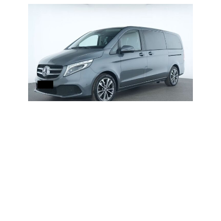
ZURÜCK
VORWÄRTS
BESCHREIBUNG
Lackierung : Selenitgrau metallic / Polster : Stoff