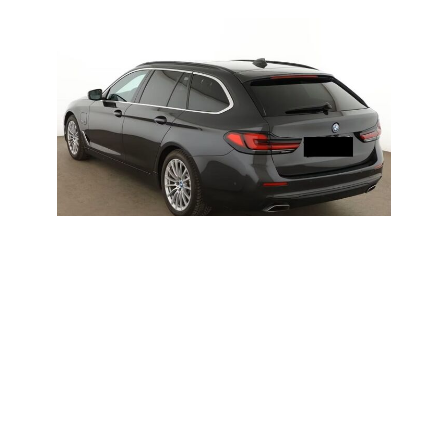
ZURÜCK
VORWÄRTS
BESCHREIBUNG
Lackierung : Sophistograu Brillanteffekt / Polster :